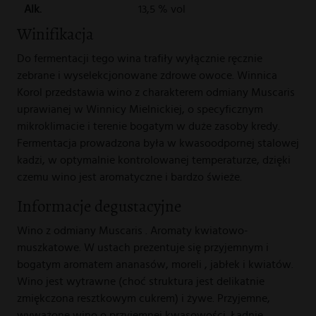
Alk.
13,5 % vol
Winifikacja
Do fermentacji tego wina trafiły wyłącznie ręcznie
zebrane i wyselekcjonowane zdrowe owoce. Winnica
Korol przedstawia wino z charakterem odmiany Muscaris
uprawianej w Winnicy Mielnickiej, o specyficznym
mikroklimacie i terenie bogatym w duże zasoby kredy.
Fermentacja prowadzona była w kwasoodpornej stalowej
kadzi, w optymalnie kontrolowanej temperaturze, dzięki
czemu wino jest aromatyczne i bardzo świeże.
Informacje degustacyjne
Wino z odmiany Muscaris . Aromaty kwiatowo-
muszkatowe. W ustach prezentuje się przyjemnym i
bogatym aromatem ananasów, moreli , jabłek i kwiatów.
Wino jest wytrawne (choć struktura jest delikatnie
zmiękczona resztkowym cukrem) i żywe. Przyjemne,
wyważone wino o przyjemnej kwasowości. Ładnie