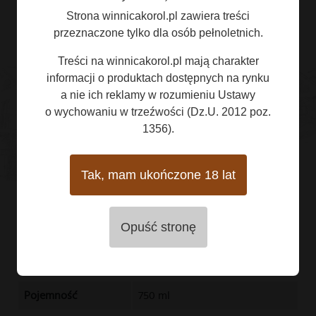
Strona winnicakorol.pl zawiera treści
przeznaczone tylko dla osób pełnoletnich.
Treści na winnicakorol.pl mają charakter
informacji o produktach dostępnych na rynku
a nie ich reklamy w rozumieniu Ustawy
Karta wina Muscaris 2024
o wychowaniu w trzeźwości (Dz.U. 2012 poz.
1356).
Nazwa
Muscaris 2024
Tak, mam ukończone 18 lat
Rodzaj
wino półwytrawne, białe
Producent
Winnica Korol, Mielnik
Opuść stronę
Szczep
100% Muscaris
Kraj pochodzenia
Polska
Pojemność
750 ml